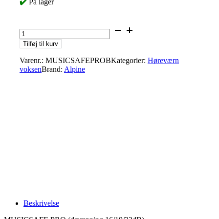
✔️
På lager
Alpine
Ørepropper
Tilføj til kurv
sort
antal
Varenr.:
MUSICSAFEPROB
Kategorier:
Høreværn
voksen
Brand:
Alpine
Beskrivelse