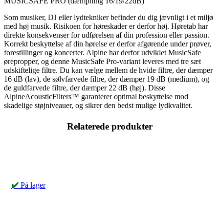
MUSICSAFE PRO (dæmpning 16/19/22dB)
Som musiker, DJ eller lydtekniker befinder du dig jævnligt i et miljø
med høj musik. Risikoen for høreskader er derfor høj. Høretab har
direkte konsekvenser for udførelsen af din profession eller passion.
Korrekt beskyttelse af din hørelse er derfor afgørende under prøver,
forestillinger og koncerter. Alpine har derfor udviklet MusicSafe
ørepropper, og denne MusicSafe Pro-variant leveres med tre sæt
udskiftelige filtre. Du kan vælge mellem de hvide filtre, der dæmper
16 dB (lav), de sølvfarvede filtre, der dæmper 19 dB (medium), og
de guldfarvede filtre, der dæmper 22 dB (høj). Disse
AlpineAcousticFilters™ garanterer optimal beskyttelse mod
skadelige støjniveauer, og sikrer den bedst mulige lydkvalitet.
Relaterede produkter
✔️
På lager