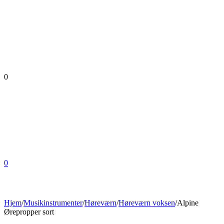
0
0
Hjem
/
Musikinstrumenter
/
Høreværn
/
Høreværn voksen
/
Alpine
Ørepropper sort