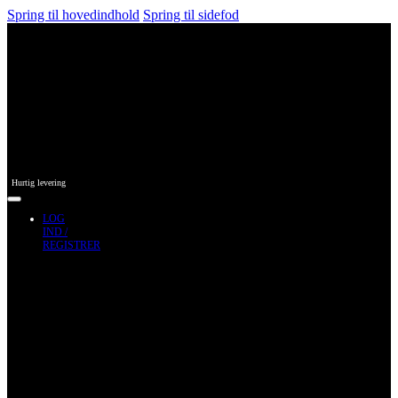
Spring til hovedindhold
Spring til sidefod
Hurtig levering
LOG
IND /
REGISTRER