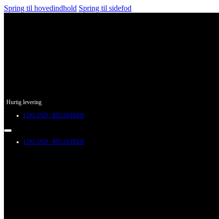
Spring til hovedindhold
Spring til sidefod
Hurtig levering
LOG IND / REGISTRER
LOG IND / REGISTRER