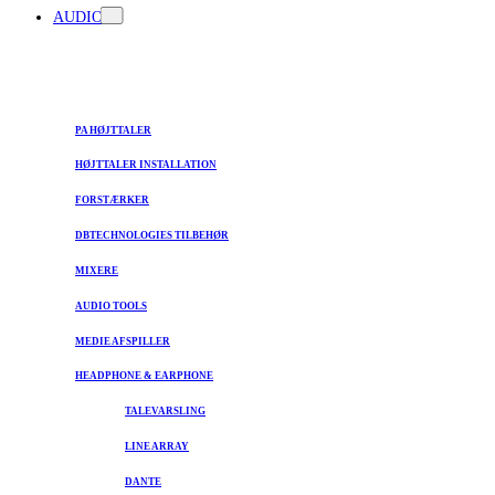
AUDIO
PA HØJTTALER
HØJTTALER INSTALLATION
FORSTÆRKER
DBTECHNOLOGIES TILBEHØR
MIXERE
AUDIO TOOLS
MEDIE AFSPILLER
HEADPHONE & EARPHONE
TALEVARSLING
LINE ARRAY
DANTE