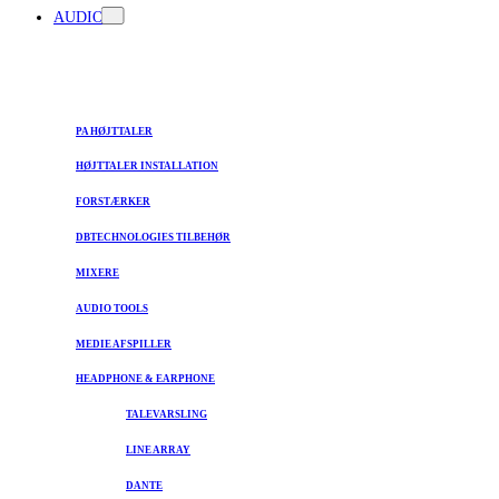
AUDIO
PA HØJTTALER
HØJTTALER INSTALLATION
FORSTÆRKER
DBTECHNOLOGIES TILBEHØR
MIXERE
AUDIO TOOLS
MEDIE AFSPILLER
HEADPHONE & EARPHONE
TALEVARSLING
LINE ARRAY
DANTE