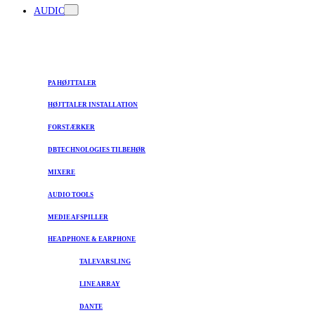
AUDIO
PA HØJTTALER
HØJTTALER INSTALLATION
FORSTÆRKER
DBTECHNOLOGIES TILBEHØR
MIXERE
AUDIO TOOLS
MEDIE AFSPILLER
HEADPHONE & EARPHONE
TALEVARSLING
LINE ARRAY
DANTE