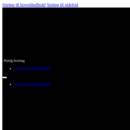
Spring til hovedindhold
Spring til sidefod
Hurtig levering
LOG IND / REGISTRER
LOG IND / REGISTRER