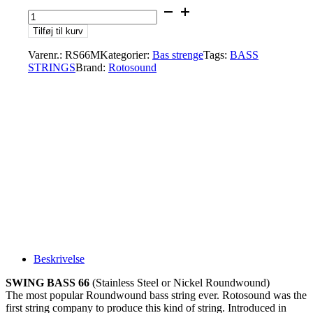
Rotosound
RS66M
Tilføj til kurv
Stainless
Steel
Varenr.:
RS66M
Kategorier:
Bas strenge
Tags:
BASS
Med.
STRINGS
Brand:
Rotosound
40-
90
antal
Beskrivelse
SWING BASS 66
(Stainless Steel or Nickel Roundwound)
The most popular Roundwound bass string ever. Rotosound was the
first string company to produce this kind of string. Introduced in