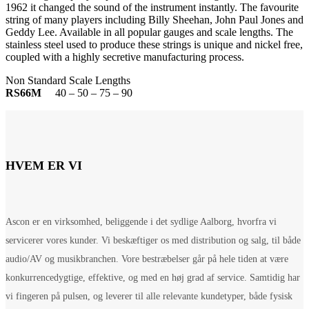
1962 it changed the sound of the instrument instantly. The favourite
string of many players including Billy Sheehan, John Paul Jones and
Geddy Lee. Available in all popular gauges and scale lengths. The
stainless steel used to produce these strings is unique and nickel free,
coupled with a highly secretive manufacturing process.
Non Standard Scale Lengths
RS66M
40 – 50 – 75 – 90
HVEM ER VI
Ascon er en virksomhed, beliggende i det sydlige Aalborg, hvorfra vi
servicerer vores kunder. Vi beskæftiger os med distribution og salg, til både
audio/AV og musikbranchen. Vore bestræbelser går på hele tiden at være
konkurrencedygtige, effektive, og med en høj grad af service. Samtidig har
vi fingeren på pulsen, og leverer til alle relevante kundetyper, både fysisk