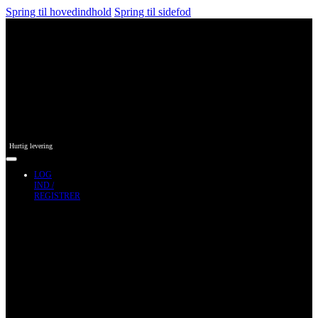
Spring til hovedindhold
Spring til sidefod
Hurtig levering
LOG
IND /
REGISTRER