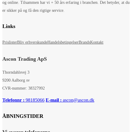
og online. Tilsammen har vi + 50 års erfaring i branchen. Det betyder, at du
er sikker på og få den rigtige service.
Links
Prislister
Bliv erhverskunde
Handelsbetingelser
Brands
Kontakt
Ascon Trading ApS
Thorndahlsvej 3
9200 Aalborg sv
CVR-nummer: 38327992
Telefonnr :
98185066
E-mail :
ascon@ascon.dk
ÅBNINGSTIDER
Vi svarer telefonerne