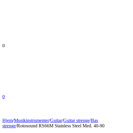
0
0
Hjem
/
Musikinstrumenter
/
Guitar
/
Guitar strenge
/
Bas
strenge
/
Rotosound RS66M Stainless Steel Med. 40-90