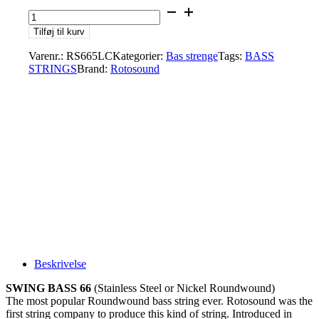
Rotosound
RS665LC
Tilføj til kurv
Stainless
5
Varenr.:
RS665LC
Kategorier:
Bas strenge
Tags:
BASS
String
STRINGS
Brand:
Rotosound
40-
125
antal
Beskrivelse
SWING BASS 66
(Stainless Steel or Nickel Roundwound)
The most popular Roundwound bass string ever. Rotosound was the
first string company to produce this kind of string. Introduced in