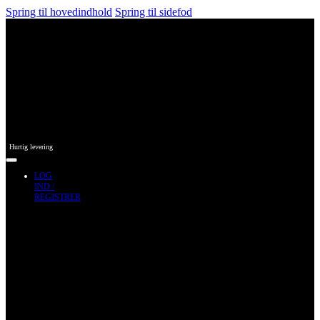
Spring til hovedindhold
Spring til sidefod
Hurtig levering
LOG
IND /
REGISTRER