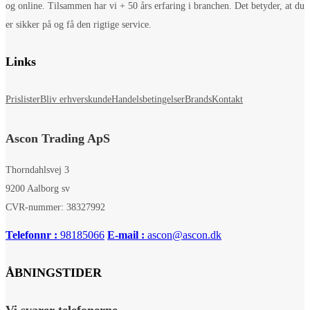
og online. Tilsammen har vi + 50 års erfaring i branchen. Det betyder, at du
er sikker på og få den rigtige service.
Links
Prislister
Bliv erhverskunde
Handelsbetingelser
Brands
Kontakt
Ascon Trading ApS
Thorndahlsvej 3
9200 Aalborg sv
CVR-nummer: 38327992
Telefonnr :
98185066
E-mail :
ascon@ascon.dk
ÅBNINGSTIDER
Vi svarer telefonerne