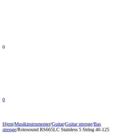
0
0
Hjem
/
Musikinstrumenter
/
Guitar
/
Guitar strenge
/
Bas
strenge
/
Rotosound RS665LC Stainless 5 String 40-125