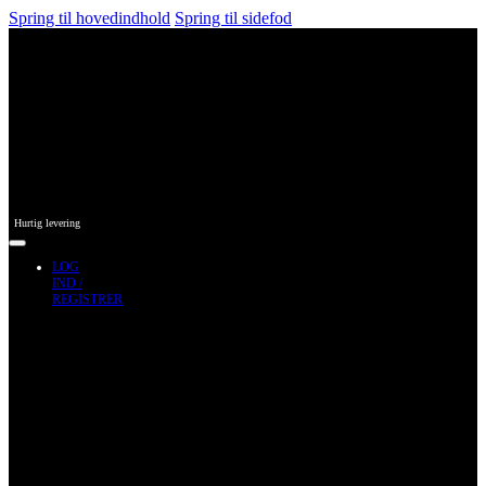
Spring til hovedindhold
Spring til sidefod
Hurtig levering
LOG
IND /
REGISTRER