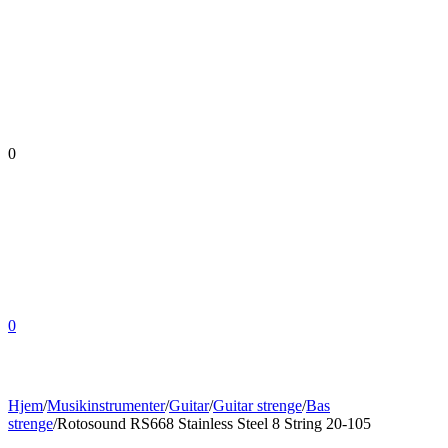
0
0
Hjem
/
Musikinstrumenter
/
Guitar
/
Guitar strenge
/
Bas
strenge
/
Rotosound RS668 Stainless Steel 8 String 20-105