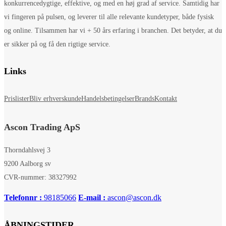
konkurrencedygtige, effektive, og med en høj grad af service. Samtidig har
vi fingeren på pulsen, og leverer til alle relevante kundetyper, både fysisk
og online. Tilsammen har vi + 50 års erfaring i branchen. Det betyder, at du
er sikker på og få den rigtige service.
Links
Prislister
Bliv erhverskunde
Handelsbetingelser
Brands
Kontakt
Ascon Trading ApS
Thorndahlsvej 3
9200 Aalborg sv
CVR-nummer: 38327992
Telefonnr :
98185066
E-mail :
ascon@ascon.dk
ÅBNINGSTIDER