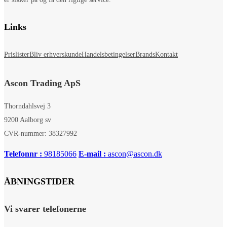
Links
Prislister
Bliv erhverskunde
Handelsbetingelser
Brands
Kontakt
Ascon Trading ApS
Thorndahlsvej 3
9200 Aalborg sv
CVR-nummer: 38327992
Telefonnr :
98185066
E-mail :
ascon@ascon.dk
ÅBNINGSTIDER
Vi svarer telefonerne