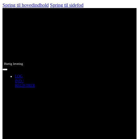
Spring til hovedindhold
Spring til sidefod
Hurtig levering
LOG
IND /
REGISTRER