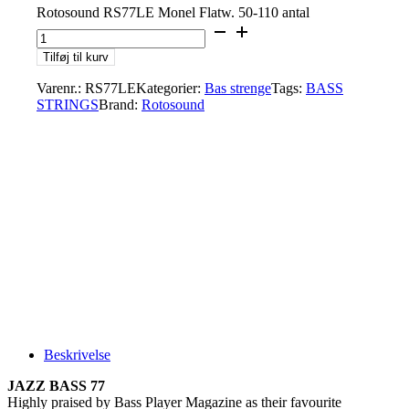
Rotosound RS77LE Monel Flatw. 50-110 antal
Tilføj til kurv
Varenr.:
RS77LE
Kategorier:
Bas strenge
Tags:
BASS
STRINGS
Brand:
Rotosound
Beskrivelse
JAZZ BASS 77
Highly praised by Bass Player Magazine as their favourite