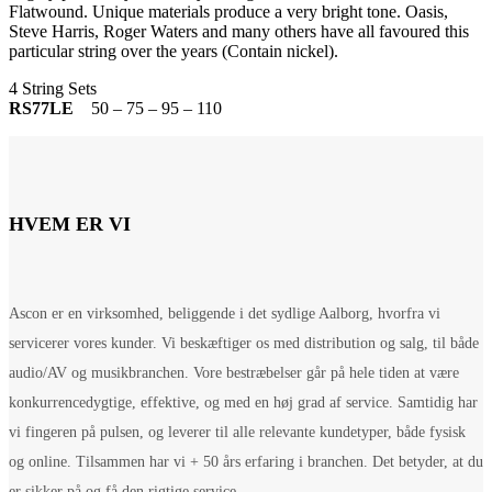
Flatwound. Unique materials produce a very bright tone. Oasis,
Steve Harris, Roger Waters and many others have all favoured this
particular string over the years (Contain nickel).
4 String Sets
RS77LE
50 – 75 – 95 – 110
HVEM ER VI
Ascon er en virksomhed, beliggende i det sydlige Aalborg, hvorfra vi
servicerer vores kunder. Vi beskæftiger os med distribution og salg, til både
audio/AV og musikbranchen. Vore bestræbelser går på hele tiden at være
konkurrencedygtige, effektive, og med en høj grad af service. Samtidig har
vi fingeren på pulsen, og leverer til alle relevante kundetyper, både fysisk
og online. Tilsammen har vi + 50 års erfaring i branchen. Det betyder, at du
er sikker på og få den rigtige service.