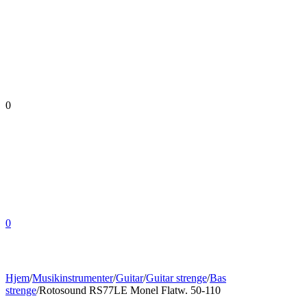
0
0
Hjem
/
Musikinstrumenter
/
Guitar
/
Guitar strenge
/
Bas
strenge
/
Rotosound RS77LE Monel Flatw. 50-110