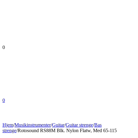
0
0
Hjem
/
Musikinstrumenter
/
Guitar
/
Guitar strenge
/
Bas
strenge
/
Rotosound RS88M Blk. Nylon Flatw, Med 65-115