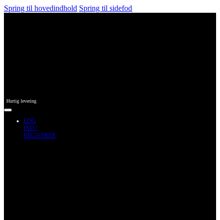
Spring til hovedindhold
Spring til sidefod
Hurtig levering
LOG
IND /
REGISTRER