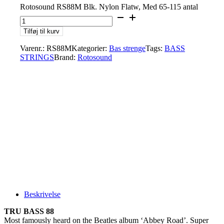
Rotosound RS88M Blk. Nylon Flatw, Med 65-115 antal
Tilføj til kurv
Varenr.:
RS88M
Kategorier:
Bas strenge
Tags:
BASS
STRINGS
Brand:
Rotosound
Beskrivelse
TRU BASS 88
Most famously heard on the Beatles album ‘Abbey Road’. Super