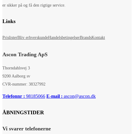
er sikker på og få den rigtige service.
Links
Prislister
Bliv erhverskunde
Handelsbetingelser
Brands
Kontakt
Ascon Trading ApS
Thorndahlsvej 3
9200 Aalborg sv
CVR-nummer: 38327992
Telefonnr :
98185066
E-mail :
ascon@ascon.dk
ÅBNINGSTIDER
Vi svarer telefonerne