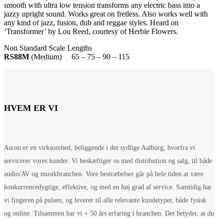
smooth with ultra low tension transforms any electric bass into a
jazzy upright sound. Works great on fretless. Also works well with
any kind of jazz, fusion, dub and reggae styles. Heard on
‘Transformer’ by Lou Reed, courtesy of Herbie Flowers.
Non Standard Scale Lengths
RS88M
(Medium) 65 – 75 – 90 – 115
HVEM ER VI
Ascon er en virksomhed, beliggende i det sydlige Aalborg, hvorfra vi
servicerer vores kunder. Vi beskæftiger os med distribution og salg, til både
audio/AV og musikbranchen. Vore bestræbelser går på hele tiden at være
konkurrencedygtige, effektive, og med en høj grad af service. Samtidig har
vi fingeren på pulsen, og leverer til alle relevante kundetyper, både fysisk
og online. Tilsammen har vi + 50 års erfaring i branchen. Det betyder, at du