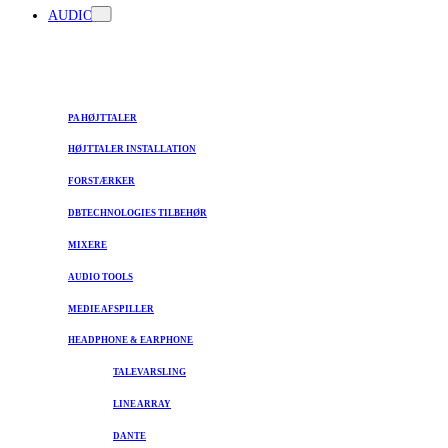
AUDIO
PA HØJTTALER
HØJTTALER INSTALLATION
FORSTÆRKER
DBTECHNOLOGIES TILBEHØR
MIXERE
AUDIO TOOLS
MEDIE AFSPILLER
HEADPHONE & EARPHONE
TALEVARSLING
LINE ARRAY
DANTE