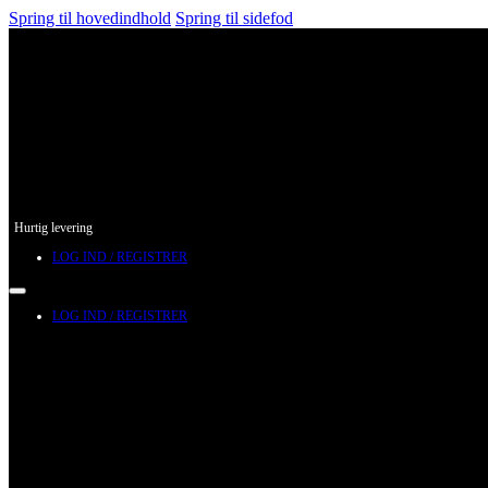
Spring til hovedindhold
Spring til sidefod
Hurtig levering
LOG IND / REGISTRER
LOG IND / REGISTRER