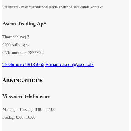
Prislister
Bliv erhverskunde
Handelsbetingelser
Brands
Kontakt
Ascon Trading ApS
Thorndahlsvej 3
9200 Aalborg sv
CVR-nummer: 38327992
Telefonnr :
98185066
E-mail :
ascon@ascon.dk
ÅBNINGSTIDER
Vi svarer telefonerne
Mandag - Torsdag: 8:00 - 17:00
Fredag: 8:00- 16:00