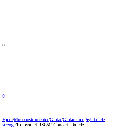
0
0
Hjem
/
Musikinstrumenter
/
Guitar
/
Guitar strenge
/
Ukulele
strenge
/
Rotosound RS85C Concert Ukulele