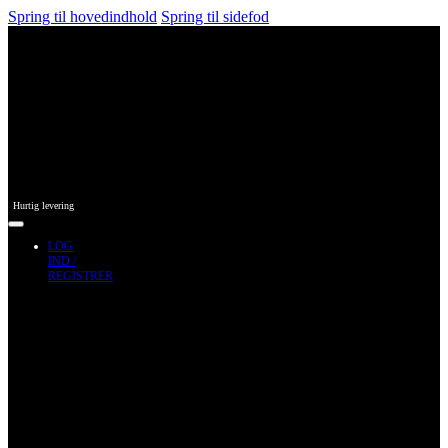
Spring til hovedindhold
Spring til sidefod
Hurtig levering
LOG
IND /
REGISTRER