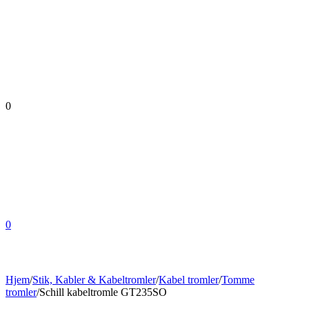
0
0
Hjem
/
Stik, Kabler & Kabeltromler
/
Kabel tromler
/
Tomme
tromler
/
Schill kabeltromle GT235SO