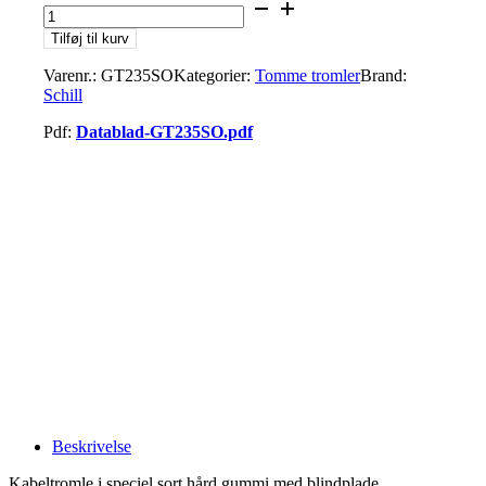
Tilføj til kurv
Varenr.:
GT235SO
Kategorier:
Tomme tromler
Brand:
Schill
Pdf:
Datablad-GT235SO.pdf
Beskrivelse
Kabeltromle i speciel sort hård gummi med blindplade