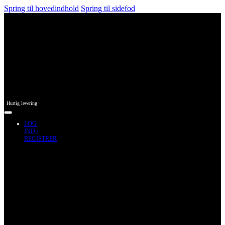
Spring til hovedindhold
Spring til sidefod
Hurtig levering
LOG
IND /
REGISTRER