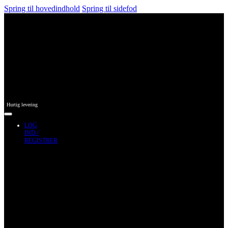
Spring til hovedindhold
Spring til sidefod
Hurtig levering
LOG
IND /
REGISTRER