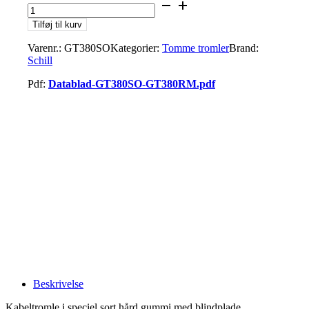
Tilføj til kurv
Varenr.:
GT380SO
Kategorier:
Tomme tromler
Brand:
Schill
Pdf:
Datablad-GT380SO-GT380RM.pdf
Beskrivelse
Kabeltromle i speciel sort hård gummi med blindplade