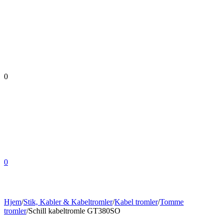
0
0
Hjem
/
Stik, Kabler & Kabeltromler
/
Kabel tromler
/
Tomme
tromler
/
Schill kabeltromle GT380SO