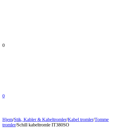
0
0
Hjem
/
Stik, Kabler & Kabeltromler
/
Kabel tromler
/
Tomme
tromler
/
Schill kabeltromle IT380SO