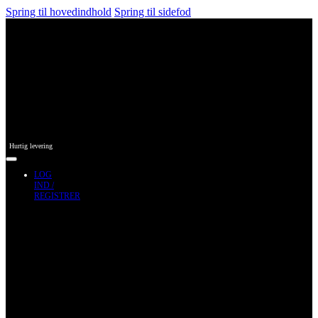
Spring til hovedindhold
Spring til sidefod
Hurtig levering
LOG
IND /
REGISTRER