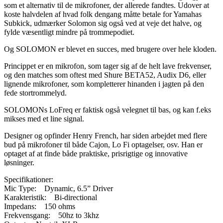
som et alternativ til de mikrofoner, der allerede fandtes. Udover at
koste halvdelen af hvad folk dengang måtte betale for Yamahas
Subkick, udmærker Solomon sig også ved at veje det halve, og
fylde væsentligt mindre på trommepodiet.
Og SOLOMON er blevet en succes, med brugere over hele kloden.
Princippet er en mikrofon, som tager sig af de helt lave frekvenser,
og den matches som oftest med Shure BETA52, Audix D6, eller
lignende mikrofoner, som kompletterer hinanden i jagten på den
fede stortrommelyd.
SOLOMONs LoFreq er faktisk også velegnet til bas, og kan f.eks
mikses med et line signal.
Designer og opfinder Henry French, har siden arbejdet med flere
bud på mikrofoner til både Cajon, Lo Fi optagelser, osv. Han er
optaget af at finde både praktiske, prisrigtige og innovative
løsninger.
Specifikationer:
Mic Type: Dynamic, 6.5” Driver
Karakteristik: Bi-directional
Impedans: 150 ohms
Frekvensgang: 50hz to 3khz