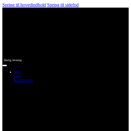
Spring til hovedindhold
Spring til sidefod
Hurtig levering
LOG
IND /
REGISTRER