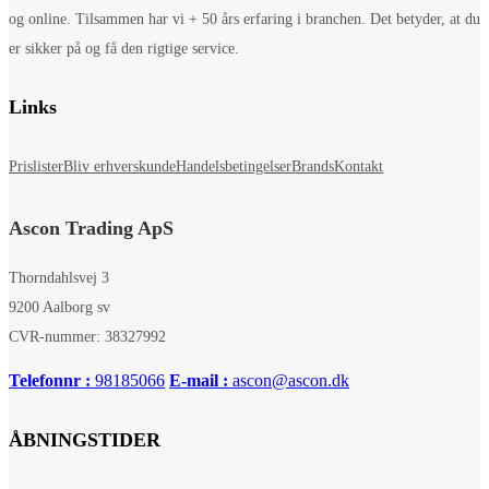
og online. Tilsammen har vi + 50 års erfaring i branchen. Det betyder, at du
er sikker på og få den rigtige service.
Links
Prislister
Bliv erhverskunde
Handelsbetingelser
Brands
Kontakt
Ascon Trading ApS
Thorndahlsvej 3
9200 Aalborg sv
CVR-nummer: 38327992
Telefonnr :
98185066
E-mail :
ascon@ascon.dk
ÅBNINGSTIDER