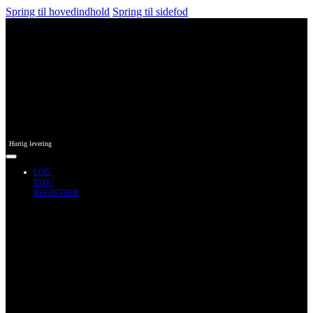
Spring til hovedindhold
Spring til sidefod
Hurtig levering
LOG
IND /
REGISTRER