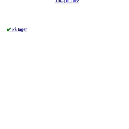
Tilføj til kurv
✔️
På lager