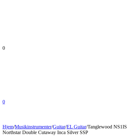
0
0
Hjem
/
Musikinstrumenter
/
Guitar
/
EL Guitar
/
Tanglewood NS1IS
Northstar Double Cutaway Inca Silver SSP