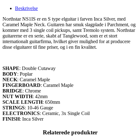
Beskrivelse
Northstar NS1IS er en S type elguitar i farven Inca Silver, med
Caramel Maple Neck. Guitaren har smuk slagplade i Parchment, og
kommer med 3 single coil pickups, samt Tremolo system. Northstar
guitarerne er en serie, skabt af Tanglewood, som er et stort
internationalt guitarfirma, hvilket giver mulighed for at producere
disse elguitarer til fine priser, og i en fin kvalitet.
SHAPE
: Double Cutaway
BODY
: Poplar
NECK
: Caramel Maple
FINGERBOARD
: Caramel Maple
BRIDGE
: Chrome
NUT WIDTH
: 42mm
SCALE LENGTH
: 650mm
STRINGS
: 10-46 Gauge
ELECTRONICS
: Ceramic, 3x Single Coil
FINISH
: Inca Silver
Relaterede produkter