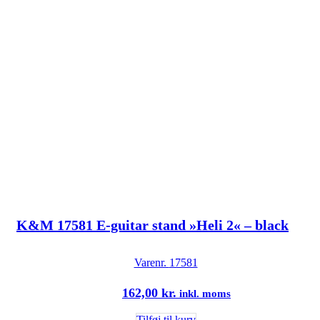
K&M 17581 E-guitar stand »Heli 2« – black
Varenr.
17581
162,00
kr.
inkl. moms
Tilføj til kurv