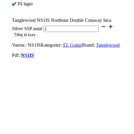
✔️
På lager
Tanglewood NS1IS Northstar Double Cutaway Inca
Silver SSP antal
Tilføj til kurv
Varenr.:
NS1IS
Kategorier:
EL Guitar
Brand:
Tanglewood
Pdf:
NS1IS