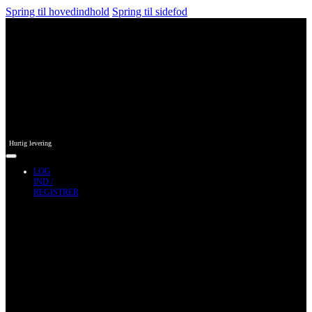
Spring til hovedindhold
Spring til sidefod
Hurtig levering
LOG
IND /
REGISTRER