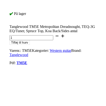
✔️
På lager
Tanglewood TM5E Metropolitan Dreadnought, TEQ-3G
EQ/Tuner, Spruce Top, Koa Back/Sides antal
Tilføj til kurv
Varenr.:
TM5E
Kategorier:
Western guitar
Brand:
Tanglewood
Pdf:
TM5E