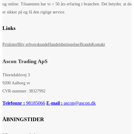
og online. Tilsammen har vi + 50 års erfaring i branchen. Det betyder, at du
er sikker på og få den rigtige service.
Links
Prislister
Bliv erhverskunde
Handelsbetingelser
Brands
Kontakt
Ascon Trading ApS
Thorndahlsvej 3
9200 Aalborg sv
CVR-nummer: 38327992
Telefonnr :
98185066
E-mail :
ascon@ascon.dk
ÅBNINGSTIDER