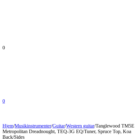
0
0
Hjem
/
Musikinstrumenter
/
Guitar
/
Western guitar
/
Tanglewood TM5E
Metropolitan Dreadnought, TEQ-3G EQ/Tuner, Spruce Top, Koa
Back/Sides