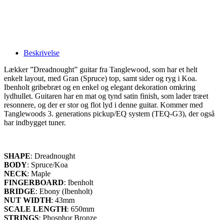
Beskrivelse
Lækker ”Dreadnought” guitar fra Tanglewood, som har et helt
enkelt layout, med Gran (Spruce) top, samt sider og ryg i Koa.
Ibenholt gribebræt og en enkel og elegant dekoration omkring
lydhullet. Guitaren har en mat og tynd satin finish, som lader træet
resonnere, og der er stor og flot lyd i denne guitar. Kommer med
Tanglewoods 3. generations pickup/EQ system (TEQ-G3), der også
har indbygget tuner.
SHAPE
: Dreadnought
BODY
: Spruce/Koa
NECK
: Maple
FINGERBOARD
: Ibenholt
BRIDGE
: Ebony (Ibenholt)
NUT WIDTH
: 43mm
SCALE LENGTH
: 650mm
STRINGS
: Phosphor Bronze