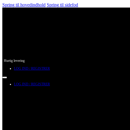
Spring til hovedindhold
Spring til sidefod
Hurtig levering
LOG IND / REGISTRER
LOG IND / REGISTRER