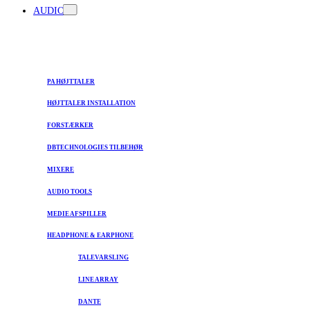
AUDIO
PA HØJTTALER
HØJTTALER INSTALLATION
FORSTÆRKER
DBTECHNOLOGIES TILBEHØR
MIXERE
AUDIO TOOLS
MEDIE AFSPILLER
HEADPHONE & EARPHONE
TALEVARSLING
LINE ARRAY
DANTE