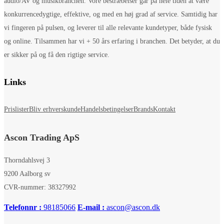
audio/AV og musikbranchen. Vore bestræbelser går på hele tiden at være
konkurrencedygtige, effektive, og med en høj grad af service. Samtidig har
vi fingeren på pulsen, og leverer til alle relevante kundetyper, både fysisk
og online. Tilsammen har vi + 50 års erfaring i branchen. Det betyder, at du
er sikker på og få den rigtige service.
Links
Prislister
Bliv erhverskunde
Handelsbetingelser
Brands
Kontakt
Ascon Trading ApS
Thorndahlsvej 3
9200 Aalborg sv
CVR-nummer: 38327992
Telefonnr :
98185066
E-mail :
ascon@ascon.dk