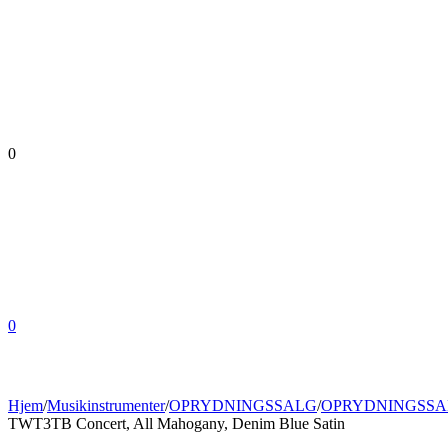
0
0
Hjem
/
Musikinstrumenter
/
OPRYDNINGSSALG
/
OPRYDNINGSSA
TWT3TB Concert, All Mahogany, Denim Blue Satin