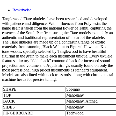
Beskrivelse
Tanglewood Tiare ukuleles have been researched and developed
with patience and diligence. With influences from Polynesia, the
name itself is taken from the national flower of Tahiti, capturing the
essence of the South Pacific ensuring the Tiare models exemplify an
authentic and traditional representation of the art of the ukulele.
The Tiare ukuleles are made up of a contrasting range of exotic
materials, from stunning Black Walnut to Figured Hawaiian Koa
tone woods, specially selected by Tanglewood to have beautiful
figuring in the grain to make each instrument unique. Every ukulele
features a luxury “fiddleback” contoured back for increased sound
projection and volume and Aquila strings, usually found on only the
most professional high priced instruments as standard equipment.
Models are also fitted with neck truss rods, along with chrome metal
machine heads for precise tuning.
SHAPE
Soprano
TOP
Mahogany
BACK
Mahogany, Arched
SIDES
Mahogany
FINGERBOARD
Techwood