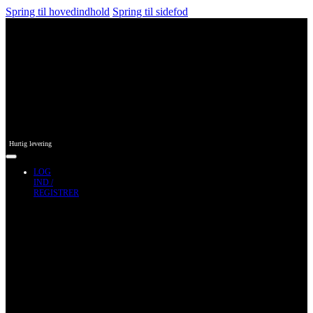
Spring til hovedindhold
Spring til sidefod
Hurtig levering
LOG
IND /
REGISTRER