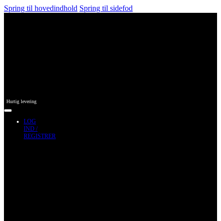
Spring til hovedindhold
Spring til sidefod
Hurtig levering
LOG
IND /
REGISTRER