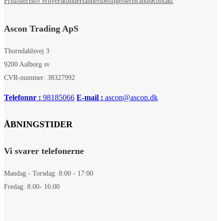
Prislister
Bliv erhverskunde
Handelsbetingelser
Brands
Kontakt
Ascon Trading ApS
Thorndahlsvej 3
9200 Aalborg sv
CVR-nummer: 38327992
Telefonnr :
98185066
E-mail :
ascon@ascon.dk
ÅBNINGSTIDER
Vi svarer telefonerne
Mandag - Torsdag: 8:00 - 17:00
Fredag: 8:00- 16:00