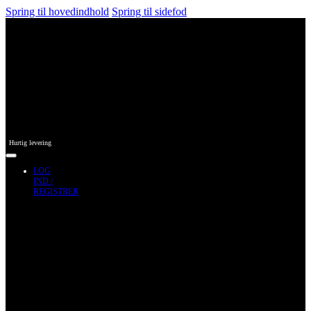
Spring til hovedindhold
Spring til sidefod
Hurtig levering
LOG
IND /
REGISTRER