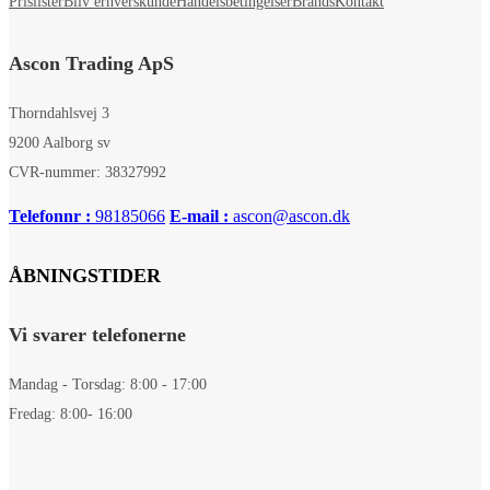
Prislister
Bliv erhverskunde
Handelsbetingelser
Brands
Kontakt
Ascon Trading ApS
Thorndahlsvej 3
9200 Aalborg sv
CVR-nummer: 38327992
Telefonnr :
98185066
E-mail :
ascon@ascon.dk
ÅBNINGSTIDER
Vi svarer telefonerne
Mandag - Torsdag: 8:00 - 17:00
Fredag: 8:00- 16:00