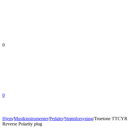
0
0
Hjem
/
Musikinstrumenter
/
Pedaler
/
Strømforsyning
/
Truetone TTCYR
Reverse Polarity plug