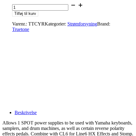
Truetone
TTCYR
Tilføj til kurv
Reverse
Polarity
Varenr.:
TTCYR
Kategorier:
Strømforsyning
Brand:
plug
Truetone
antal
Beskrivelse
Allows 1 SPOT power supplies to be used with Yamaha keyboards,
samplers, and drum machines, as well as certain reverse polarity
effects pedals. Combine with CL6 for Line6 HX Effects and Stomp.