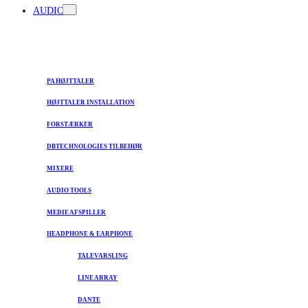
AUDIO
PA HØJTTALER
HØJTTALER INSTALLATION
FORSTÆRKER
DBTECHNOLOGIES TILBEHØR
MIXERE
AUDIO TOOLS
MEDIE AFSPILLER
HEADPHONE & EARPHONE
TALEVARSLING
LINE ARRAY
DANTE