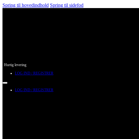
Spring til hovedindhold
Spring til sidefod
Hurtig levering
LOG IND / REGISTRER
LOG IND / REGISTRER