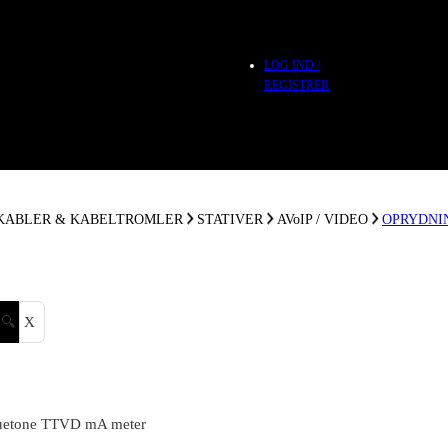
LOG IND /
REGISTRER
 KABLER & KABELTROMLER
STATIVER
AVoIP / VIDEO
OPRYDNI
🔍
X
uetone TTVD mA meter