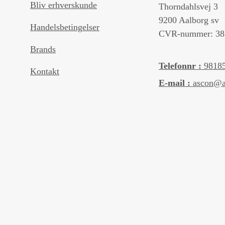
Bliv erhverskunde
Thorndahlsvej 3
9200 Aalborg sv
Handelsbetingelser
CVR-nummer: 38
Brands
Telefonnr :
9818
Kontakt
E-mail :
ascon@a