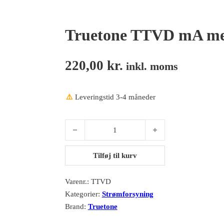
Truetone TTVD mA me
220,00
kr.
inkl. moms
⚠️
Leveringstid 3-4 måneder
Truetone TTVD mA meter antal
Tilføj til kurv
Varenr.:
TTVD
Kategorier:
Strømforsyning
Brand:
Truetone