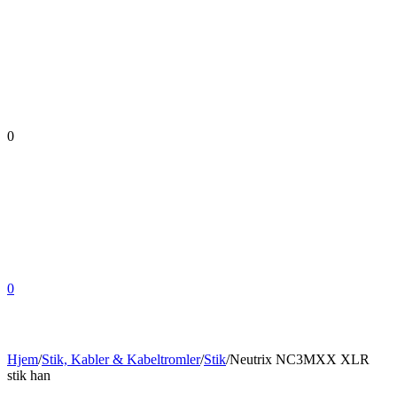
0
0
Hjem
/
Stik, Kabler & Kabeltromler
/
Stik
/
Neutrix NC3MXX XLR
stik han