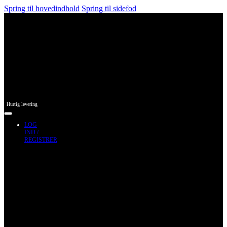
Spring til hovedindhold
Spring til sidefod
Hurtig levering
LOG
IND /
REGISTRER