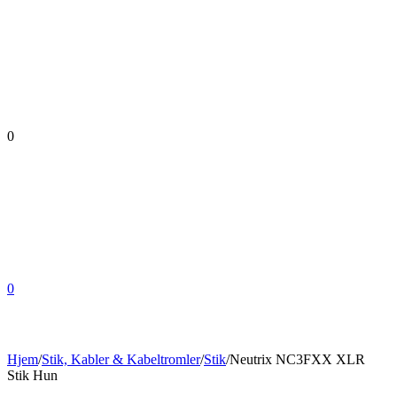
0
0
Hjem
/
Stik, Kabler & Kabeltromler
/
Stik
/
Neutrix NC3FXX XLR
Stik Hun