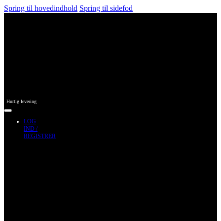
Spring til hovedindhold
Spring til sidefod
Hurtig levering
LOG
IND /
REGISTRER