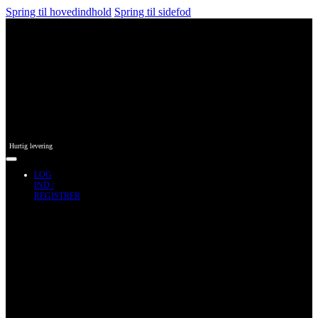
Spring til hovedindhold
Spring til sidefod
Hurtig levering
LOG
IND /
REGISTRER