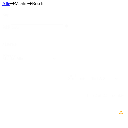
Alle
Mærke
Bosch
Søg
Søg
Søg
Mærke
Mærke
Mærke
Sort
Sort content
1 - 22 af 22 produkter
⚠️