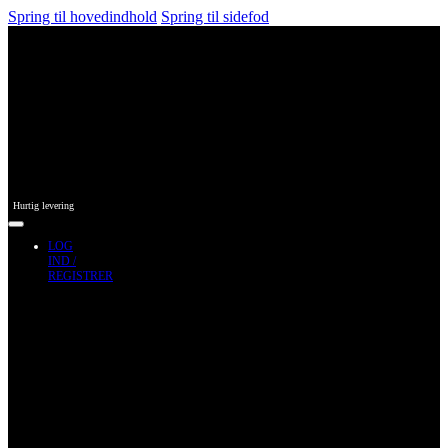
Spring til hovedindhold
Spring til sidefod
Hurtig levering
LOG
IND /
REGISTRER