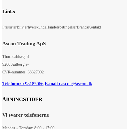
Links
Prislister
Bliv erhverskunde
Handelsbetingelser
Brands
Kontakt
Ascon Trading ApS
Thorndahlsvej 3
9200 Aalborg sv
CVR-nummer: 38327992
Telefonnr :
98185066
E-mail :
ascon@ascon.dk
ÅBNINGSTIDER
Vi svarer telefonerne
Mandag - Torsdag: 8:00 - 17:00