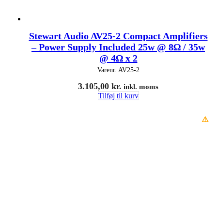
Stewart Audio AV25-2 Compact Amplifiers
– Power Supply Included 25w @ 8Ω / 35w
@ 4Ω x 2
Varenr.
AV25-2
3.105,00
kr.
inkl. moms
Tilføj til kurv
⚠️