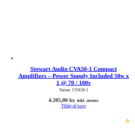
Stewart Audio CVA50-1 Compact
Amplifiers – Power Supply Included 50w x
1 @ 70 / 100v
Varenr.
CVA50-1
4.205,00
kr.
inkl. moms
Tilføj til kurv
⚠️