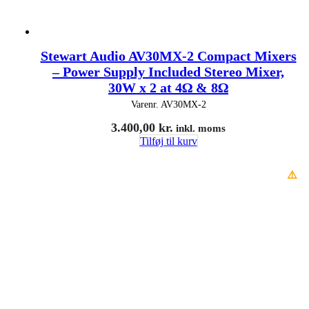
Stewart Audio AV30MX-2 Compact Mixers
– Power Supply Included Stereo Mixer,
30W x 2 at 4Ω & 8Ω
Varenr.
AV30MX-2
3.400,00
kr.
inkl. moms
Tilføj til kurv
⚠️