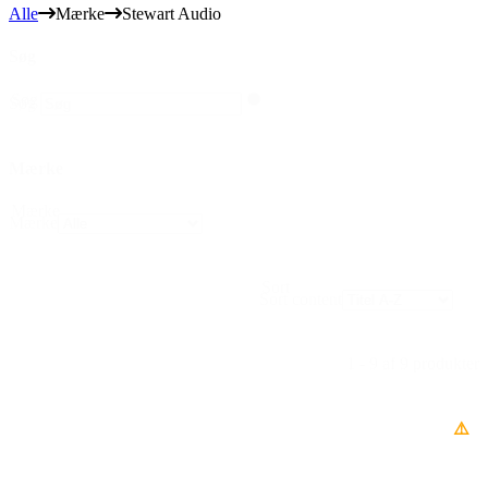
Alle
Mærke
Stewart Audio
Søg
Søg
Søg
Mærke
Mærke
Mærke
Sort
Sort content
1 - 9 af 9 produkter
⚠️