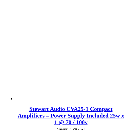
Stewart Audio CVA25-1 Compact
Amplifiers – Power Supply Included 25w x
1 @ 70 / 100v
Varenr.
CVA25-1