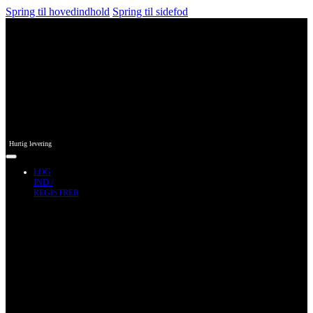
Spring til hovedindhold
Spring til sidefod
Hurtig levering
LOG
IND /
REGISTRER