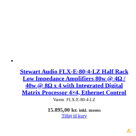
Stewart Audio FLX-E-80-4-LZ Half Rack
Low Impedance Amplifiers 80w @ 4Ω /
40w @ 8Ω x 4 with Integrated Digital
Matrix Processor 4×4, Ethernet Control
Varenr.
FLX-E-80-4-LZ
15.895,00
kr.
inkl. moms
Tilføj til kurv
⚠️