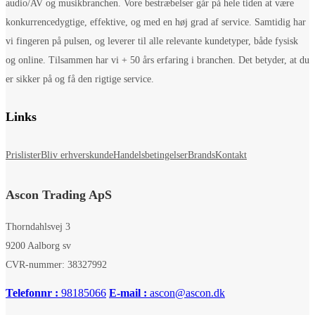
audio/AV og musikbranchen. Vore bestræbelser går på hele tiden at være
konkurrencedygtige, effektive, og med en høj grad af service. Samtidig har
vi fingeren på pulsen, og leverer til alle relevante kundetyper, både fysisk
og online. Tilsammen har vi + 50 års erfaring i branchen. Det betyder, at du
er sikker på og få den rigtige service.
Links
Prislister
Bliv erhverskunde
Handelsbetingelser
Brands
Kontakt
Ascon Trading ApS
Thorndahlsvej 3
9200 Aalborg sv
CVR-nummer: 38327992
Telefonnr :
98185066
E-mail :
ascon@ascon.dk