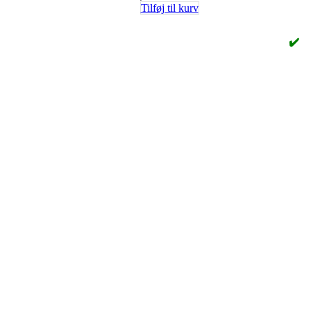
Tilføj til kurv
✔️