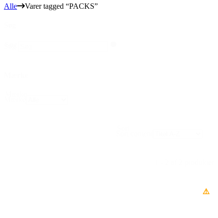
Alle
Varer tagged “PACKS”
Søg
Søg
Søg
Mærke
Mærke
Mærke
Sort
Sort content
1 - 2 af 2 produkter
⚠️