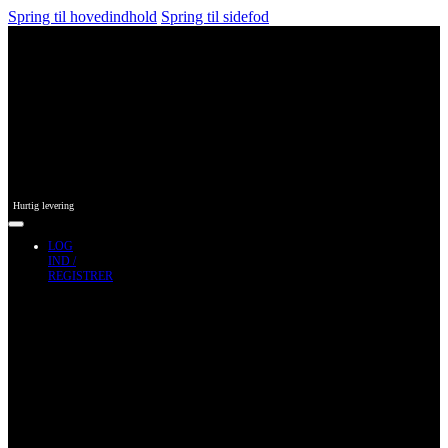
Spring til hovedindhold
Spring til sidefod
Hurtig levering
LOG
IND /
REGISTRER