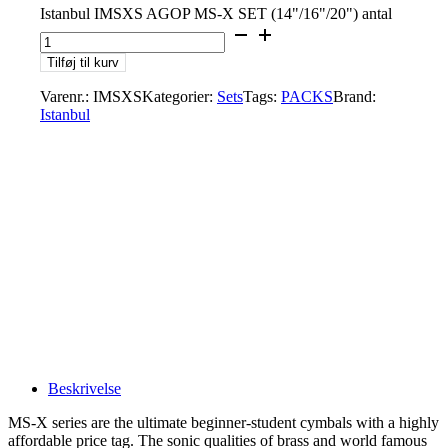
Istanbul IMSXS AGOP MS-X SET (14"/16"/20") antal
Tilføj til kurv
Varenr.:
IMSXS
Kategorier:
Sets
Tags:
PACKS
Brand:
Istanbul
Beskrivelse
MS-X series are the ultimate beginner-student cymbals with a highly
affordable price tag. The sonic qualities of brass and world famous