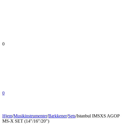
0
0
Hjem
/
Musikinstrumenter
/
Bækkener
/
Sets
/
Istanbul IMSXS AGOP
MS-X SET (14″/16″/20″)