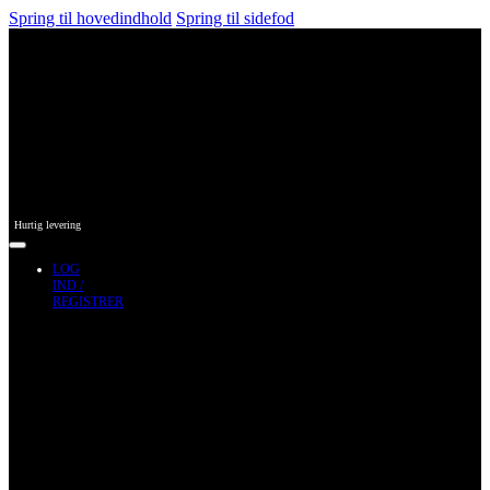
Spring til hovedindhold
Spring til sidefod
Hurtig levering
LOG
IND /
REGISTRER