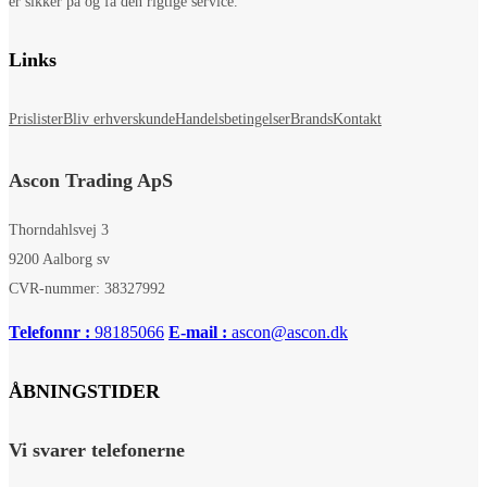
er sikker på og få den rigtige service.
Links
Prislister
Bliv erhverskunde
Handelsbetingelser
Brands
Kontakt
Ascon Trading ApS
Thorndahlsvej 3
9200 Aalborg sv
CVR-nummer: 38327992
Telefonnr :
98185066
E-mail :
ascon@ascon.dk
ÅBNINGSTIDER
Vi svarer telefonerne