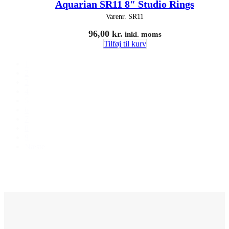
Aquarian SR11 8″ Studio Rings
Varenr.
SR11
96,00
kr.
inkl. moms
Tilføj til kurv
1
2
3
4
5
6
7
8
9
Næste