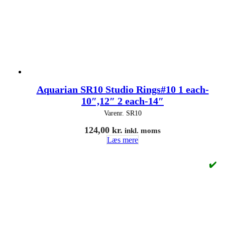
Aquarian SR10 Studio Rings#10 1 each-
10″,12″ 2 each-14″
Varenr.
SR10
124,00
kr.
inkl. moms
Læs mere
✔️