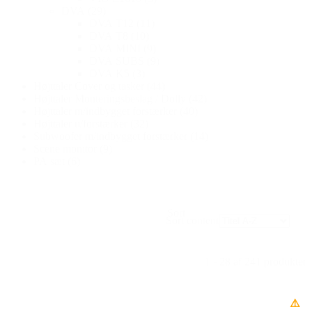
DVA
(29)
DVA T12
(11)
DVA T8
(10)
DVA MINI
(9)
DVA SUBS
(9)
DVA K5
(3)
Højttaler Cover og tasker
(44)
Højttaler Monteringsbeslag / Dolly
(42)
Højttaler m/indbygget forstærker
(40)
Højttaler u/forstærker
(32)
Subwoofer m/indbygget forstærker
(14)
Scene monitor
(9)
PA sæt
(6)
Sort
Sort content
1 - 28 af 241 produkter
⚠️