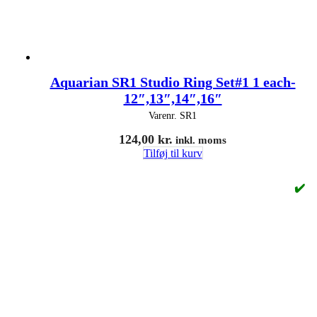
Aquarian SR1 Studio Ring Set#1 1 each-
12″,13″,14″,16″
Varenr.
SR1
124,00
kr.
inkl. moms
Tilføj til kurv
✔️