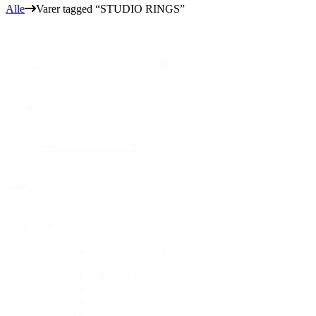
Alle
Varer tagged “STUDIO RINGS”
Søg
Søg
Søg
Mærke
Mærke
Mærke
Kategori
Kategori
Line Array
(65)
VIO
(38)
VIO SUBS
(15)
VIO L208
(12)
VIO L212
(9)
VIO L210
(8)
VIO L1608
(5)
VIO L1610
(5)