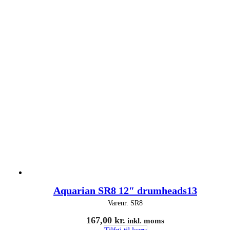
Aquarian SR8 12″ drumheads13
Varenr.
SR8
167,00
kr.
inkl. moms