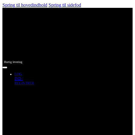
Spring til hovedindhold
Spring til sidefod
Hurtig levering
LOG
IND /
REGISTRER