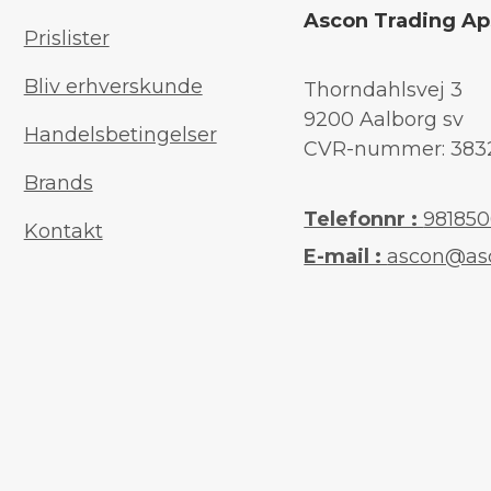
Ascon Trading A
Prislister
Bliv erhverskunde
Thorndahlsvej 3
9200 Aalborg sv
Handelsbetingelser
CVR-nummer: 383
Brands
Telefonnr :
98185
Kontakt
E-mail :
ascon@as