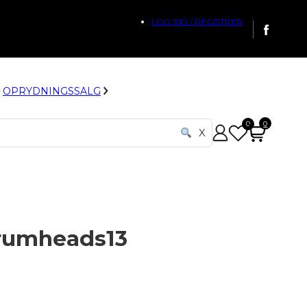
LOG IND / REGISTRER
OPRYDNINGSSALG
0
0
X
drumheads13