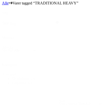
Alle
Varer tagged “TRADITIONAL HEAVY”
Søg
Søg
Søg
Mærke
Mærke
Mærke
Kategori
Kategori
Headphone
(3)
Earphone
(2)
Sort
Sort content