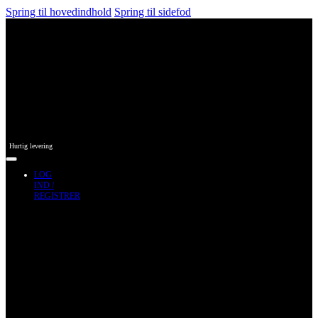
Spring til hovedindhold
Spring til sidefod
Hurtig levering
LOG
IND /
REGISTRER