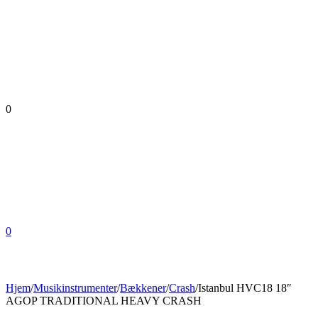
0
0
Hjem
/
Musikinstrumenter
/
Bækkener
/
Crash
/
Istanbul HVC18 18″
AGOP TRADITIONAL HEAVY CRASH