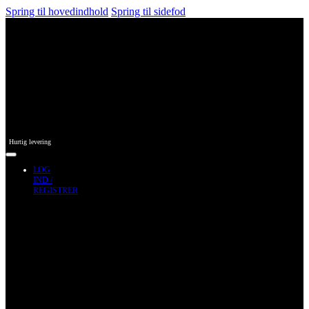
Spring til hovedindhold
Spring til sidefod
Hurtig levering
LOG
IND /
REGISTRER