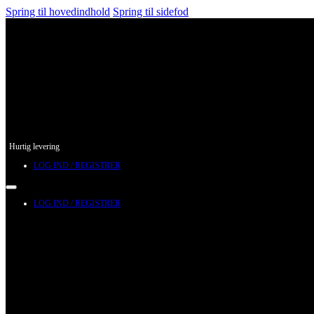
Spring til hovedindhold
Spring til sidefod
Hurtig levering
LOG IND / REGISTRER
LOG IND / REGISTRER