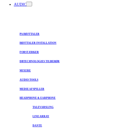
AUDIO
PA HØJTTALER
HØJTTALER INSTALLATION
FORSTÆRKER
DBTECHNOLOGIES TILBEHØR
MIXERE
AUDIO TOOLS
MEDIE AFSPILLER
HEADPHONE & EARPHONE
TALEVARSLING
LINE ARRAY
DANTE