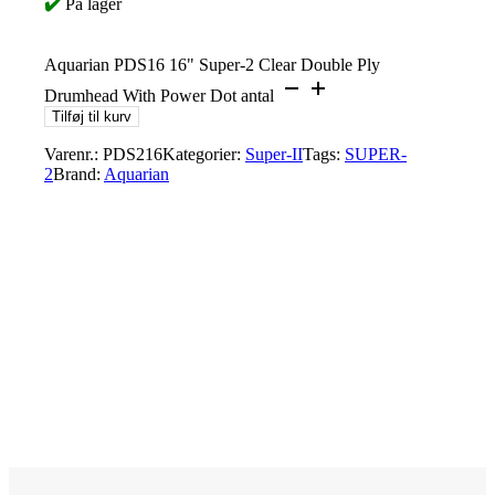
✔️
På lager
Aquarian PDS16 16" Super-2 Clear Double Ply
Drumhead With Power Dot antal
Tilføj til kurv
Varenr.:
PDS216
Kategorier:
Super-II
Tags:
SUPER-
2
Brand:
Aquarian