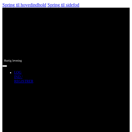
Spring til hovedindhold
Spring til sidefod
Hurtig levering
LOG
IND /
REGISTRER