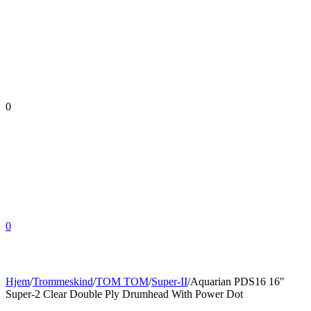
0
0
Hjem
/
Trommeskind
/
TOM TOM
/
Super-II
/
Aquarian PDS16 16″
Super-2 Clear Double Ply Drumhead With Power Dot