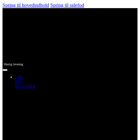
Spring til hovedindhold
Spring til sidefod
Hurtig levering
LOG
IND /
REGISTRER