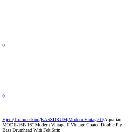
0
0
Hjem
/
Trommeskind
/
BASSDRUM
/
Modern Vintage II
/
Aquarian
MODII-16B 16″ Modern Vintage II Vintage Coated Double Ply
Bass Drumhead With Felt Strip