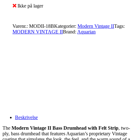
❌
Ikke på lager
Varenr.:
MODII-18B
Kategorier:
Modern Vintage II
Tags:
MODERN VINTAGE II
Brand:
Aquarian
Beskrivelse
The
Modern
Vintage II Bass Drumhead with Felt Strip
, two-
ply, bass drumhead that features Aquarian’s proprietary Vintage
coating that simulates the look, the feel, and the warm sound of a