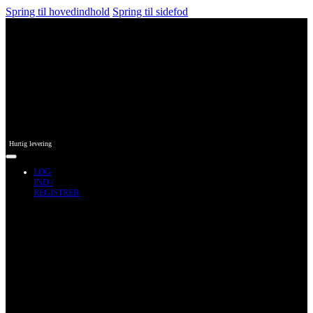
Spring til hovedindhold
Spring til sidefod
Hurtig levering
LOG
IND /
REGISTRER