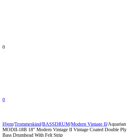
0
0
Hjem
/
Trommeskind
/
BASSDRUM
/
Modern Vintage II
/
Aquarian
MODII-18B 18″ Modern Vintage II Vintage Coated Double Ply
Bass Drumhead With Felt Strip