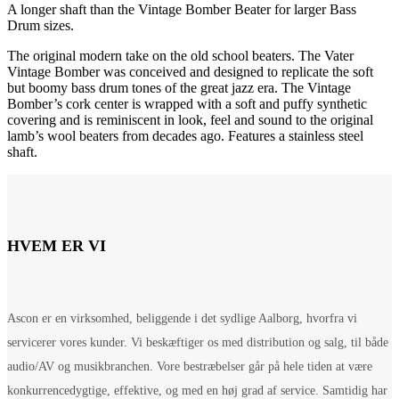
A longer shaft than the Vintage Bomber Beater for larger Bass
Drum sizes.
The original modern take on the old school beaters. The Vater
Vintage Bomber was conceived and designed to replicate the soft
but boomy bass drum tones of the great jazz era. The Vintage
Bomber’s cork center is wrapped with a soft and puffy synthetic
covering and is reminiscent in look, feel and sound to the original
lamb’s wool beaters from decades ago. Features a stainless steel
shaft.
HVEM ER VI
Ascon er en virksomhed, beliggende i det sydlige Aalborg, hvorfra vi
servicerer vores kunder. Vi beskæftiger os med distribution og salg, til både
audio/AV og musikbranchen. Vore bestræbelser går på hele tiden at være
konkurrencedygtige, effektive, og med en høj grad af service. Samtidig har