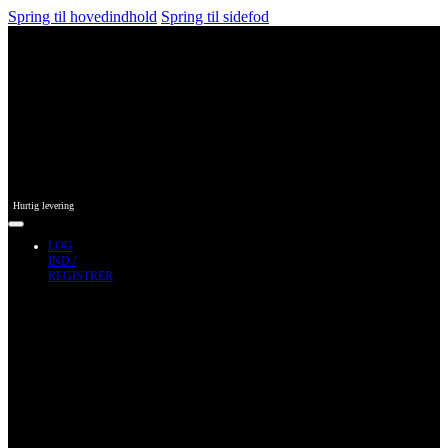
Spring til hovedindhold
Spring til sidefod
Hurtig levering
LOG
IND /
REGISTRER