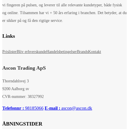
vi fingeren på pulsen, og leverer til alle relevante kundetyper, både fysisk
og online. Tilsammen har vi + 50 års erfaring i branchen. Det betyder, at du
er sikker på og få den rigtige service.
Links
Prislister
Bliv erhverskunde
Handelsbetingelser
Brands
Kontakt
Ascon Trading ApS
Thorndahlsvej 3
9200 Aalborg sv
CVR-nummer: 38327992
Telefonnr :
98185066
E-mail :
ascon@ascon.dk
ÅBNINGSTIDER