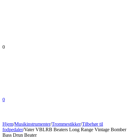
0
0
Hjem
/
Musikinstrumenter
/
Trommestikker
/
Tilbehør til
fodpedaler
/
Vater VBLRB Beaters Long Range Vintage Bomber
Bass Drun Beater