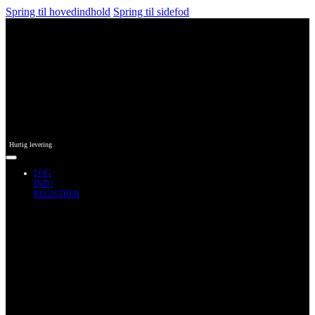
Spring til hovedindhold
Spring til sidefod
Hurtig levering
LOG
IND /
REGISTRER