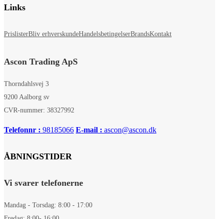
Links
Prislister
Bliv erhverskunde
Handelsbetingelser
Brands
Kontakt
Ascon Trading ApS
Thorndahlsvej 3
9200 Aalborg sv
CVR-nummer: 38327992
Telefonnr :
98185066
E-mail :
ascon@ascon.dk
ÅBNINGSTIDER
Vi svarer telefonerne
Mandag - Torsdag: 8:00 - 17:00
Fredag: 8:00- 16:00