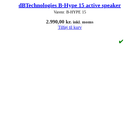
dBTechnologies B-Hype 15 active speaker
Varenr.
B-HYPE 15
2.990,00
kr.
inkl. moms
Tilføj til kurv
✔️