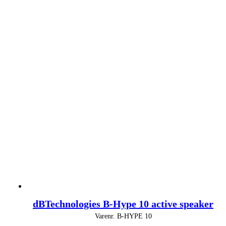
dBTechnologies B-Hype 10 active speaker
Varenr.
B-HYPE 10