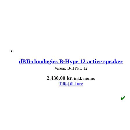
dBTechnologies B-Hype 12 active speaker
Varenr.
B-HYPE 12
2.430,00
kr.
inkl. moms
Tilføj til kurv
✔️