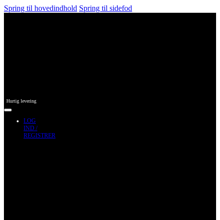
Spring til hovedindhold
Spring til sidefod
Hurtig levering
LOG
IND /
REGISTRER