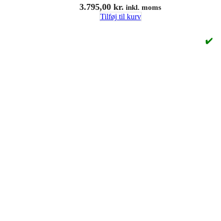
3.795,00
kr.
inkl. moms
Tilføj til kurv
✔️