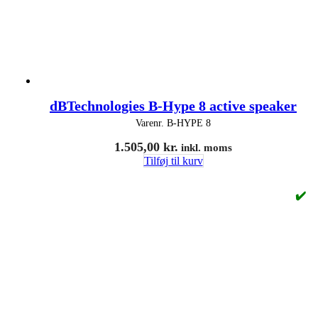
dBTechnologies B-Hype 8 active speaker
Varenr.
B-HYPE 8
1.505,00
kr.
inkl. moms
Tilføj til kurv
✔️