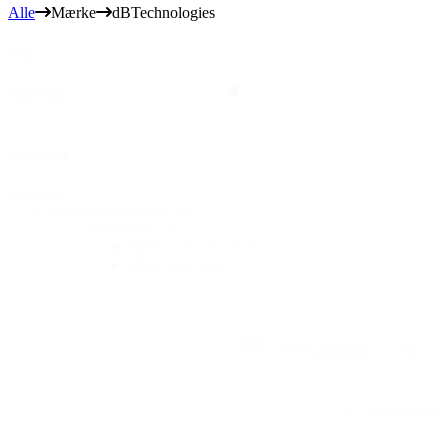
Alle
Mærke
dBTechnologies
Søg
Søg
Søg
Kategori
Kategori
Musikinstrumenter
(14)
Høreværn
(14)
Høreværn voksen
(8)
Høreværn børn
(7)
Sort
Sort content
1 - 14 af 14 produkter