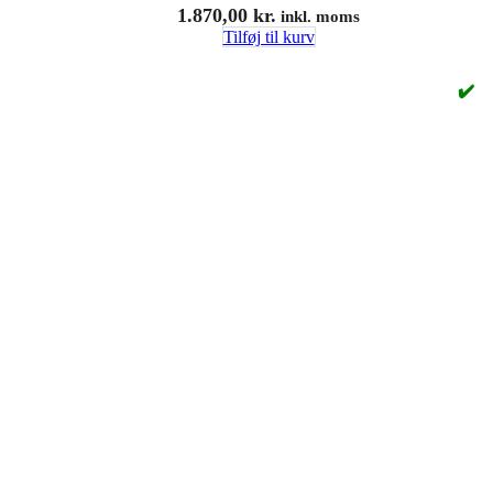
1.870,00
kr.
inkl. moms
Tilføj til kurv
✔️