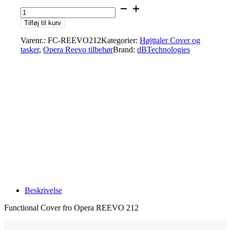
dBTechnologies
FC-
Tilføj til kurv
REEVO212
FUNCTIONAL
Varenr.:
FC-REEVO212
Kategorier:
Højttaler Cover og
COVER
tasker
,
Opera Reevo tilbehør
Brand:
dBTechnologies
antal
Beskrivelse
Functional Cover fro Opera REEVO 212