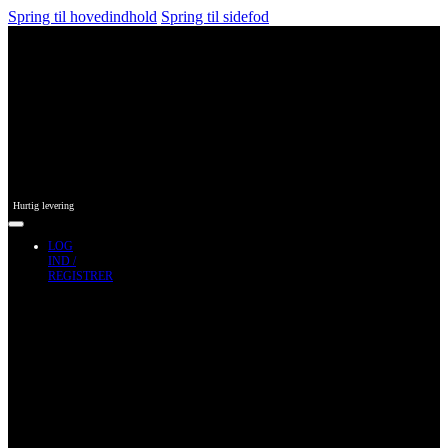
Spring til hovedindhold
Spring til sidefod
Hurtig levering
LOG
IND /
REGISTRER