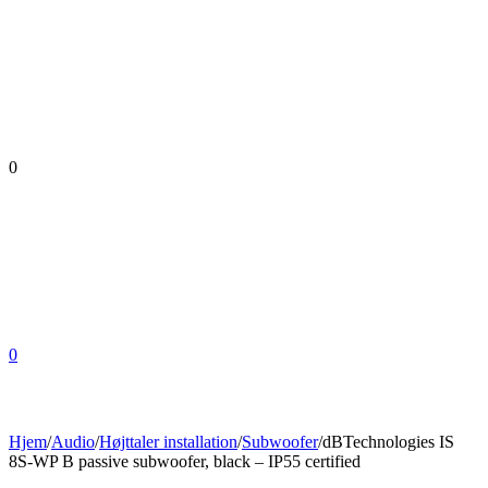
0
0
Hjem
/
Audio
/
Højttaler installation
/
Subwoofer
/
dBTechnologies IS
8S-WP B passive subwoofer, black – IP55 certified