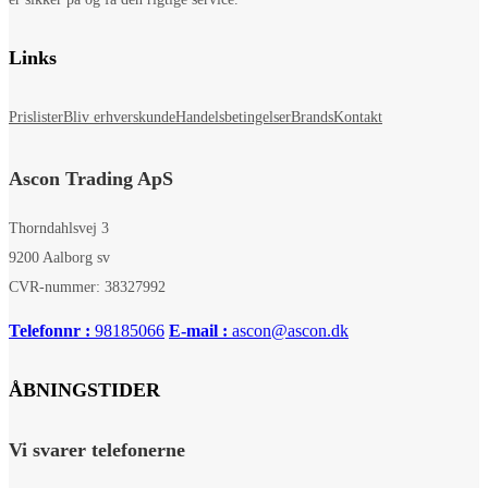
Links
Prislister
Bliv erhverskunde
Handelsbetingelser
Brands
Kontakt
Ascon Trading ApS
Thorndahlsvej 3
9200 Aalborg sv
CVR-nummer: 38327992
Telefonnr :
98185066
E-mail :
ascon@ascon.dk
ÅBNINGSTIDER
Vi svarer telefonerne