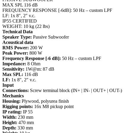
MAX SPL 116 dB
FREQUENCY RESPONSE [-6dB]: 50 Hz – custom LPF
LF: 1x 8″, 2″ v.c.
IP55 CERTIFIED
WEIGHT: 10 kg (22 lbs)
Technical Data
Speaker Type:
Passive Subwoofer
Acoustical data
RMS Power:
200 W
Peak Power:
800 W
Frequency Response [-6 dB]:
50 Hz – custom LPF
Impedance:
8 Ohm
Sensitivity:
1W@m: 87 dB
Max SPL:
116 dB
LF:
1x 8″, 2″ v.c.
Input
Connections:
Screw terminal block (IN+ | IN- | OUT+ | OUT-)
Mechanics
Housing:
Plywood, polyurea finish
Rigging points:
16x M8 pickup point
IP rating:
IP 55
Width:
230 mm
Height:
470 mm
Depth:
330 mm