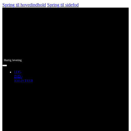
Spring til hovedindhold
Spring til sidefod
Hurtig levering
LOG
IND /
REGISTRER