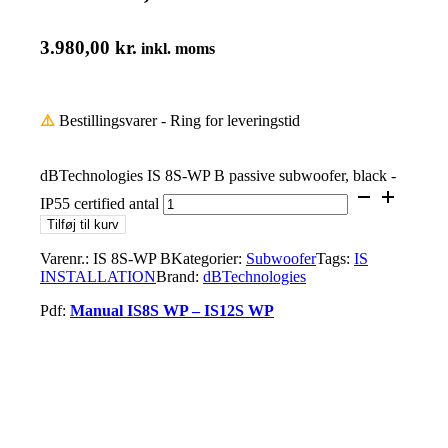
3.980,00
kr.
inkl. moms
⚠️
Bestillingsvarer - Ring for leveringstid
dBTechnologies IS 8S-WP B passive subwoofer, black -
IP55 certified antal
Tilføj til kurv
Varenr.:
IS 8S-WP B
Kategorier:
Subwoofer
Tags:
IS
INSTALLATION
Brand:
dBTechnologies
Pdf:
Manual IS8S WP – IS12S WP