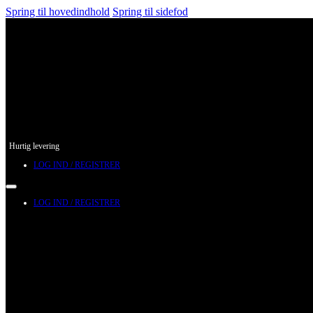
Spring til hovedindhold
Spring til sidefod
Hurtig levering
LOG IND / REGISTRER
LOG IND / REGISTRER