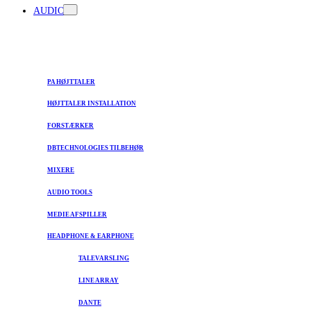
AUDIO
PA HØJTTALER
HØJTTALER INSTALLATION
FORSTÆRKER
DBTECHNOLOGIES TILBEHØR
MIXERE
AUDIO TOOLS
MEDIE AFSPILLER
HEADPHONE & EARPHONE
TALEVARSLING
LINE ARRAY
DANTE