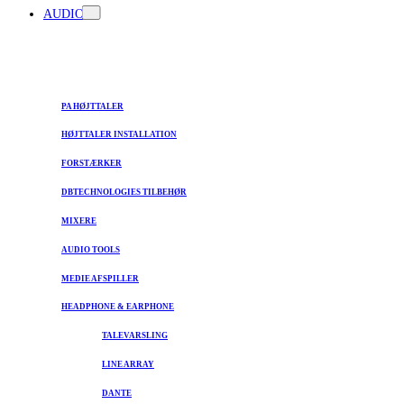
AUDIO
PA HØJTTALER
HØJTTALER INSTALLATION
FORSTÆRKER
DBTECHNOLOGIES TILBEHØR
MIXERE
AUDIO TOOLS
MEDIE AFSPILLER
HEADPHONE & EARPHONE
TALEVARSLING
LINE ARRAY
DANTE