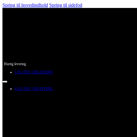
Spring til hovedindhold
Spring til sidefod
Hurtig levering
LOG IND / REGISTRER
LOG IND / REGISTRER