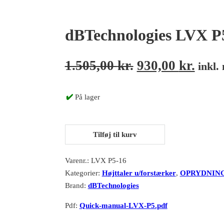
dBTechnologies LVX P5
Den oprindelige
Den a
1.505,00
kr.
930,00
kr.
inkl.
✔️
På lager
dBTechnologies LVX P5-16 passive speaker antal
Tilføj til kurv
Varenr.:
LVX P5-16
Kategorier:
Højttaler u/forstærker
,
OPRYDNIN
Brand:
dBTechnologies
Pdf:
Quick-manual-LVX-P5.pdf