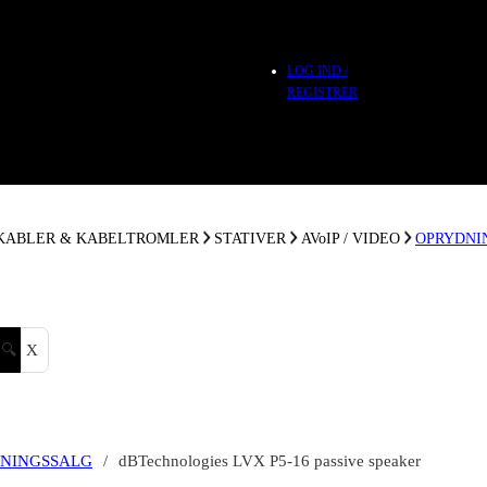
LOG IND /
REGISTRER
 KABLER & KABELTROMLER
STATIVER
AVoIP / VIDEO
OPRYDNI
🔍
X
NINGSSALG
/
dBTechnologies LVX P5-16 passive speaker