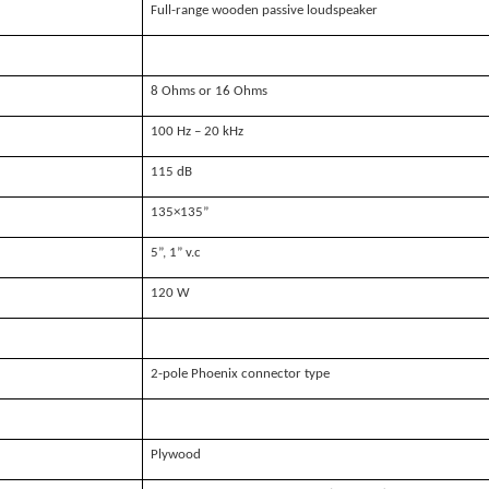
Full-range wooden passive loudspeaker
8 Ohms or 16 Ohms
100 Hz – 20 kHz
115 dB
135×135”
5”, 1” v.c
120 W
2-pole Phoenix connector type
Plywood