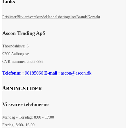
Links
Prislister
Bliv erhverskunde
Handelsbetingelser
Brands
Kontakt
Ascon Trading ApS
Thorndahlsvej 3
9200 Aalborg sv
CVR-nummer: 38327992
Telefonnr :
98185066
E-mail :
ascon@ascon.dk
ÅBNINGSTIDER
Vi svarer telefonerne
Mandag - Torsdag: 8:00 - 17:00
Fredag: 8:00- 16:00