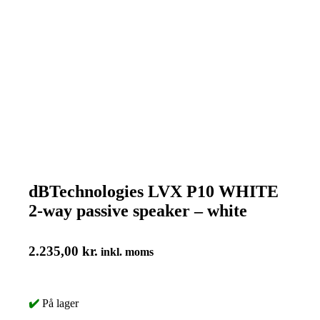
dBTechnologies LVX P10 WHITE
2-way passive speaker – white
2.235,00
kr.
inkl. moms
✔️
På lager