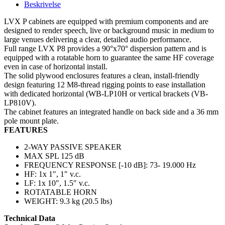
Beskrivelse
LVX P cabinets are equipped with premium components and are
designed to render speech, live or background music in medium to
large venues delivering a clear, detailed audio performance.
Full range LVX P8 provides a 90°x70° dispersion pattern and is
equipped with a rotatable horn to guarantee the same HF coverage
even in case of horizontal install.
The solid plywood enclosures features a clean, install-friendly
design featuring 12 M8-thread rigging points to ease installation
with dedicated horizontal (WB-LP10H or vertical brackets (VB-
LP810V).
The cabinet features an integrated handle on back side and a 36 mm
pole mount plate.
FEATURES
2-WAY PASSIVE SPEAKER
MAX SPL 125 dB
FREQUENCY RESPONSE [-10 dB]: 73- 19.000 Hz
HF: 1x 1″, 1″ v.c.
LF: 1x 10″, 1.5″ v.c.
ROTATABLE HORN
WEIGHT: 9.3 kg (20.5 lbs)
Technical Data