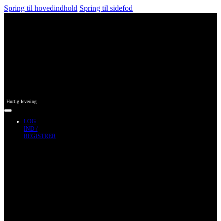
Spring til hovedindhold
Spring til sidefod
Hurtig levering
LOG
IND /
REGISTRER