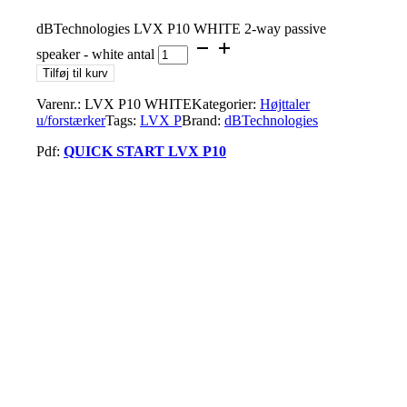
dBTechnologies LVX P10 WHITE 2-way passive
speaker - white antal
Tilføj til kurv
Varenr.:
LVX P10 WHITE
Kategorier:
Højttaler
u/forstærker
Tags:
LVX P
Brand:
dBTechnologies
Pdf:
QUICK START LVX P10