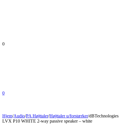
0
0
Hjem
/
Audio
/
PA Højttaler
/
Højttaler u/forstærker
/
dBTechnologies
LVX P10 WHITE 2-way passive speaker – white