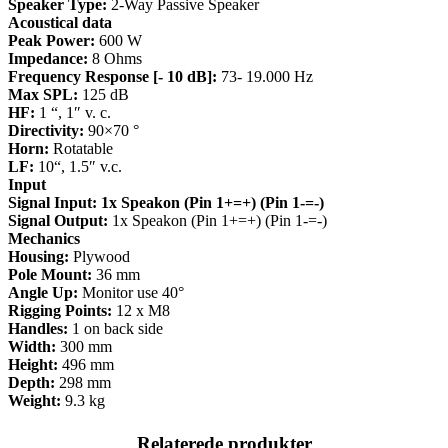
Speaker Type:
2-Way Passive Speaker
Acoustical data
Peak Power:
600 W
Impedance:
8 Ohms
Frequency Response [- 10 dB]:
73- 19.000 Hz
Max SPL:
125 dB
HF:
1 “, 1″ v. c.
Directivity:
90×70 °
Horn:
Rotatable
LF:
10“, 1.5″ v.c.
Input
Signal Input: 1x Speakon (Pin 1+=+) (Pin 1-=-)
Signal Output:
1x Speakon (Pin 1+=+) (Pin 1-=-)
Mechanics
Housing:
Plywood
Pole Mount:
36 mm
Angle Up:
Monitor use 40°
Rigging Points:
12 x M8
Handles:
1 on back side
Width:
300 mm
Height:
496 mm
Depth:
298 mm
Weight:
9.3 kg
Relaterede produkter