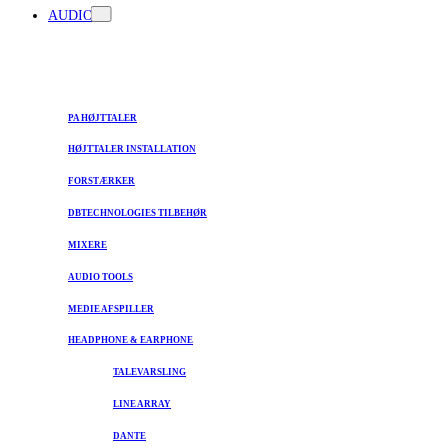
AUDIO
PA HØJTTALER
HØJTTALER INSTALLATION
FORSTÆRKER
DBTECHNOLOGIES TILBEHØR
MIXERE
AUDIO TOOLS
MEDIE AFSPILLER
HEADPHONE & EARPHONE
TALEVARSLING
LINE ARRAY
DANTE