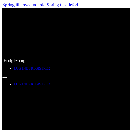
Spring til hovedindhold
Spring til sidefod
Hurtig levering
LOG IND / REGISTRER
LOG IND / REGISTRER