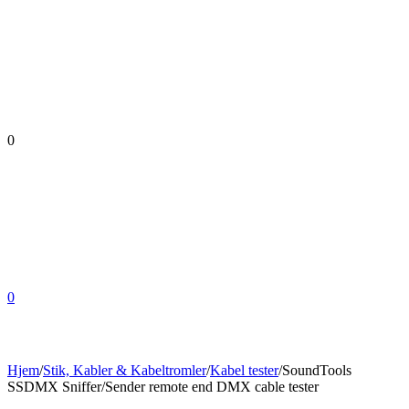
0
0
Hjem
/
Stik, Kabler & Kabeltromler
/
Kabel tester
/
SoundTools
SSDMX Sniffer/Sender remote end DMX cable tester