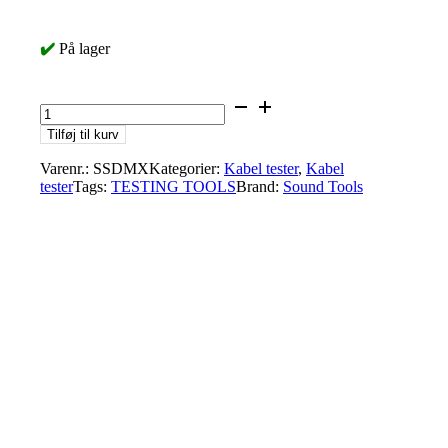
✔️
På lager
SoundTools
SSDMX
Tilføj til kurv
Sniffer/Sender
remote
Varenr.:
SSDMX
Kategorier:
Kabel tester
,
Kabel
end
tester
Tags:
TESTING TOOLS
Brand:
Sound Tools
DMX
cable
tester
antal