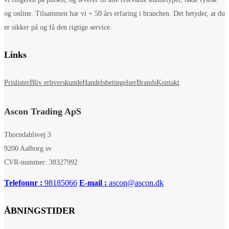
og online. Tilsammen har vi + 50 års erfaring i branchen. Det betyder, at du
er sikker på og få den rigtige service.
Links
Prislister
Bliv erhverskunde
Handelsbetingelser
Brands
Kontakt
Ascon Trading ApS
Thorndahlsvej 3
9200 Aalborg sv
CVR-nummer: 38327992
Telefonnr :
98185066
E-mail :
ascon@ascon.dk
ÅBNINGSTIDER