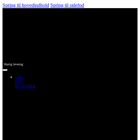
Spring til hovedindhold
Spring til sidefod
Hurtig levering
LOG
IND /
REGISTRER