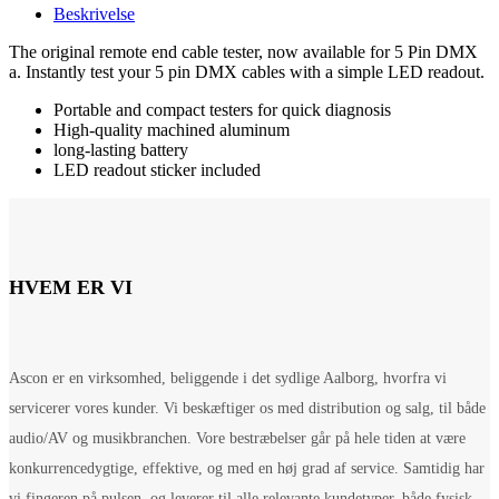
Beskrivelse
The original remote end cable tester, now available for 5 Pin DMX
a. Instantly test your 5 pin DMX cables with a simple LED readout.
Portable and compact testers for quick diagnosis
High-quality machined aluminum
long-lasting battery
LED readout sticker included
HVEM ER VI
Ascon er en virksomhed, beliggende i det sydlige Aalborg, hvorfra vi
servicerer vores kunder. Vi beskæftiger os med distribution og salg, til både
audio/AV og musikbranchen. Vore bestræbelser går på hele tiden at være
konkurrencedygtige, effektive, og med en høj grad af service. Samtidig har
vi fingeren på pulsen, og leverer til alle relevante kundetyper, både fysisk