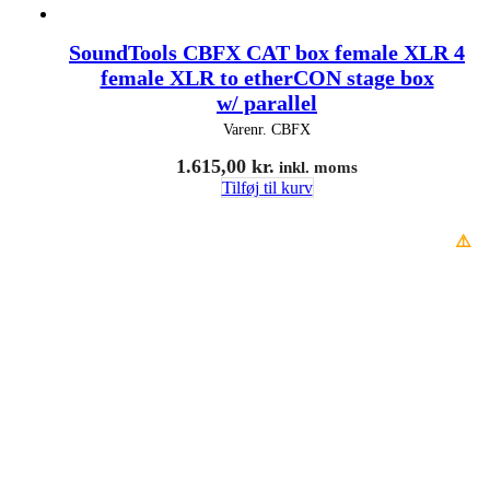
SoundTools CBFX CAT box female XLR 4
female XLR to etherCON stage box
w/ parallel
Varenr.
CBFX
1.615,00
kr.
inkl. moms
Tilføj til kurv
⚠️