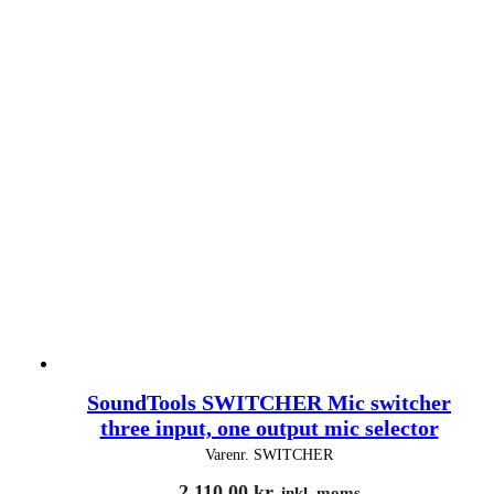
SoundTools SWITCHER Mic switcher
three input, one output mic selector
Varenr.
SWITCHER
2.110,00
kr.
inkl. moms