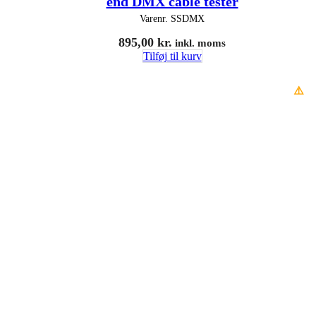
end DMX cable tester
Varenr.
SSDMX
895,00
kr.
inkl. moms
Tilføj til kurv
⚠️