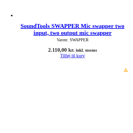
SoundTools SWAPPER Mic swapper two
input, two output mic swapper
Varenr.
SWAPPER
2.110,00
kr.
inkl. moms
Tilføj til kurv
⚠️