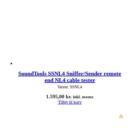
SoundTools SSNL4 Sniffer/Sender remote
end NL4 cable tester
Varenr.
SSNL4
1.595,00
kr.
inkl. moms
Tilføj til kurv
⚠️