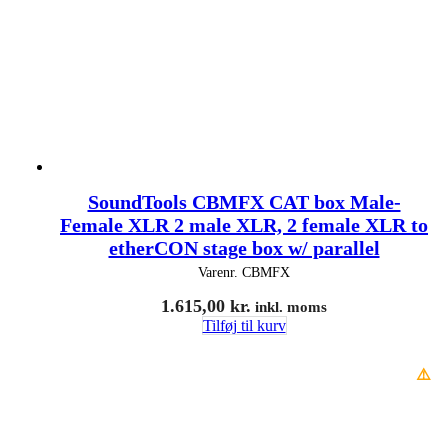
SoundTools CBMFX CAT box Male-
Female XLR 2 male XLR, 2 female XLR to
etherCON stage box w/ parallel
Varenr.
CBMFX
1.615,00
kr.
inkl. moms
Tilføj til kurv
⚠️