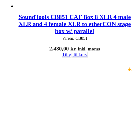
SoundTools CB851 CAT Box 8 XLR 4 male
XLR and 4 female XLR to etherCON stage
box w/ parallel
Varenr.
CB851
2.480,00
kr.
inkl. moms
Tilføj til kurv
⚠️