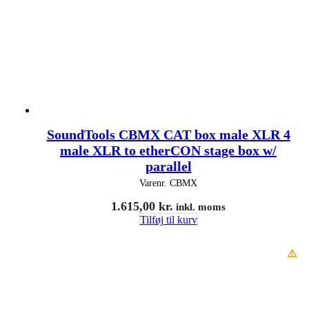
SoundTools CBMX CAT box male XLR 4
male XLR to etherCON stage box w/
parallel
Varenr.
CBMX
1.615,00
kr.
inkl. moms
Tilføj til kurv
⚠️