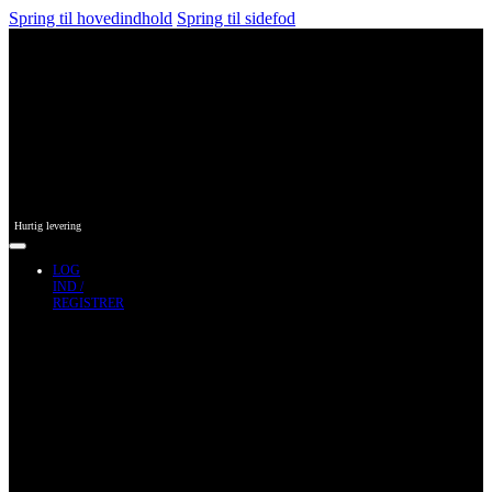
Spring til hovedindhold
Spring til sidefod
Hurtig levering
LOG
IND /
REGISTRER