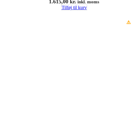
1.615,00
kr.
inkl. moms
Tilføj til kurv
⚠️