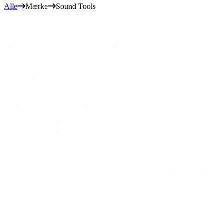
Alle
Mærke
Sound Tools
Søg
Søg
Søg
Kategori
Kategori
Musikinstrumenter
(14)
Høreværn
(14)
Høreværn voksen
(8)
Høreværn børn
(7)
Sort
Sort content
1 - 14 af 14 produkter